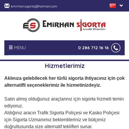
emirhansigorta@hotmail.com
MENU
0 286 712 16 16
ANASAYFA
Hizmetlerimiz
HAKKIMIZDA
Aklınıza gelebilecek her türlü sigorta ihtiyacınız için çok
alternatifli seçeneklerimiz ile hizmetinizdeyiz.
HİZMETLERİMİZ
Satın almış olduğunuz araçlarınız için sigorta hizmeti temin
ediyoruz.
HABERLER
Aldığınız aracın Trafik Sigorta Poliçesi ve Kasko Poliçesi
için Sigorta Uzmanımız beklentileriniz ve bütçeniz
FOTO GALERİ
doğrultusunda size alternatif teklifleri sunar.