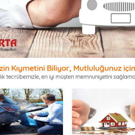
zin Kıymetini Biliyor, Mutluluğunuz için
cılık tecrübemizle, en iyi müşteri memnuniyetini sağlamak