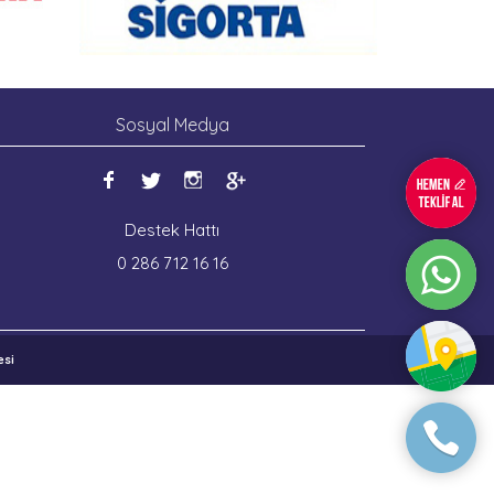
Sosyal Medya
Destek Hattı
0 286 712 16 16
esi