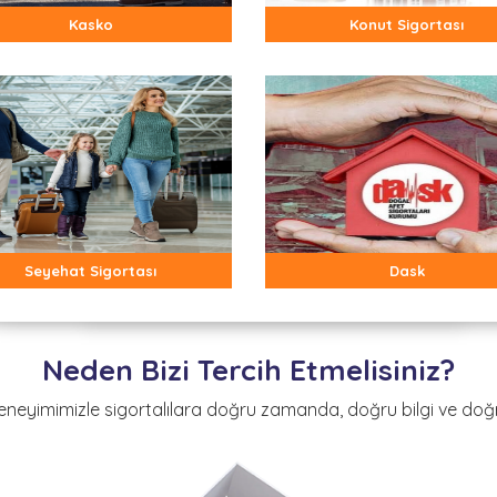
Kasko
Konut Sigortası
Seyehat Sigortası
Dask
Neden Bizi Tercih Etmelisiniz?
eneyimimizle sigortalılara doğru zamanda, doğru bilgi ve doğr